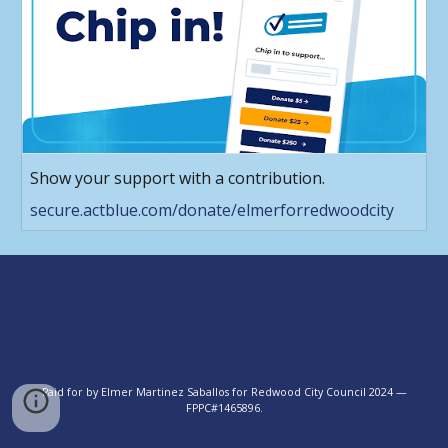
Show your support with a contribution.
secure.actblue.com/donate/elmerforredwoodcity
Paid for by Elmer Martinez Saballos for Redwood City Council 2024 —
FPPC#1465896.